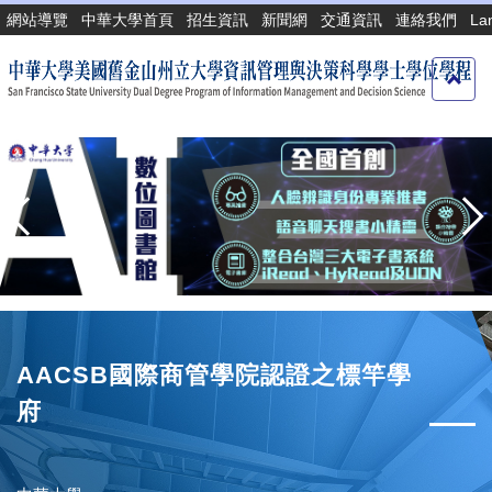
跳
網站導覽
中華大學首頁
招生資訊
新聞網
交通資訊
連絡我們
La
到
主
要
內
容
區
AACSB國際商管學院認證之標竿學
府