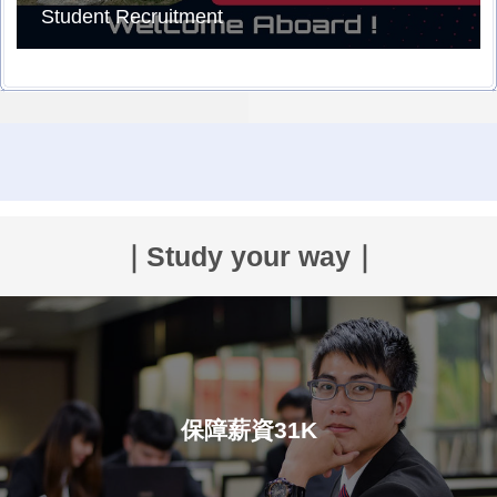
Student Recruitment
｜Study your way｜
保障薪資31K